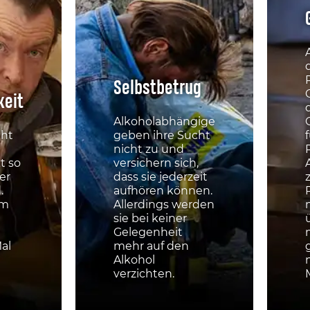
Selbstbetrug
keit
Alkoholabhängige
cht
geben ihre Sucht
nicht zu und
t so
versichern sich,
er
dass sie jederzeit
.
aufhören können.
om
Allerdings werden
sie bei keiner
Gelegenheit
al
mehr auf den
Alkohol
verzichten.