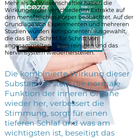
Mehr als 20 Wissenschaftler haben die
Wirkungen der verschiedenen Extrakte auf
den menschlichen Körper beobachtet. Auf der
Grundlage von Experimenten und mehreren
Studien wurden Komponenten ausgewählt,
die das Blut Schritt für Schritt von
angesammelten Giften reinigen und das
Nervensystem wiederherstellen.
Die kombinierte Wirkung dieser
Substanzen stellt die normale
Funktion der inneren Organe
wieder her, verbessert die
Stimmung, sorgt für einen
tieferen Schlaf und was am
wichtigsten ist, beseitigt das