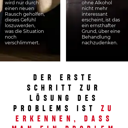
wird nur durch
ohne Alkohol
einen neuen
nicht mehr
Rausch geholfen,
interessant
dieses Gefühl
erscheint, ist das
loszuwerden,
ein ernsthafter
was die Situation
Grund, über eine
noch
Behandlung
verschlimmert.
nachzudenken.
DER ERSTE
SCHRITT ZUR
LÖSUNG DES
PROBLEMS IST
ZU
ERKENNEN, DASS