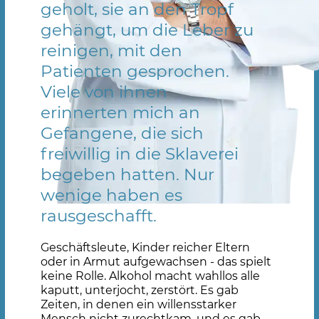
geholt, sie an den Tropf
gehängt, um die Leber zu
reinigen, mit den
Patienten gesprochen.
Viele von ihnen
erinnerten mich an
Gefangene, die sich
freiwillig in die Sklaverei
begeben hatten. Nur
wenige haben es
rausgeschafft.
Geschäftsleute, Kinder reicher Eltern
oder in Armut aufgewachsen - das spielt
keine Rolle. Alkohol macht wahllos alle
kaputt, unterjocht, zerstört. Es gab
Zeiten, in denen ein willensstarker
Mensch nicht zurechtkam, und es gab