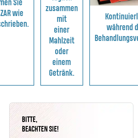
men Sie
zusammen
ZAR wie
Kontinuierl
mit
chrieben.
während 
einer
Behandlungsve
Mahlzeit
oder
einem
Getränk.
BITTE,
BEACHTEN SIE!