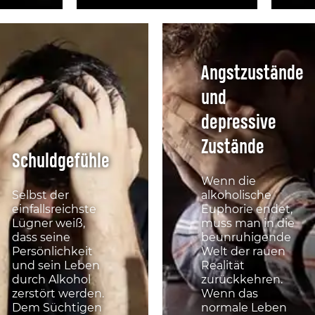
Angstzustände
und
depressive
Zustände
Schuldgefühle
Wenn die
Selbst der
alkoholische
einfallsreichste
Euphorie endet,
Lügner weiß,
muss man in die
dass seine
beunruhigende
Persönlichkeit
Welt der rauen
und sein Leben
Realität
durch Alkohol
zurückkehren.
zerstört werden.
Wenn das
Dem Süchtigen
normale Leben