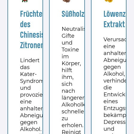
Früchte
Süßholzwurzel
Löwenzah
des
Extrakt
Neutralisiert
Chinesischen
Gifte
Verursacht
und
Zitronengrases
eine
Toxine
anhaltend
im
Abneigung
Lindert
Körper,
gegen
das
hilft
Alkohol,
Kater-
ihm,
verhindert
Syndrom
sich
die
und
nach
Entwicklu
provoziert
längerem
eines
eine
Alkoholkonsum
Entzugssy
anhaltende
schneller
bekämpft
Abneigung
zu
Depressio
gegen
erholen.
und
Alkohol.
Reinigt