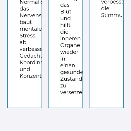
verbessert
Normalisiert
das
die
das
Blut
Stimmung.
Nervensystem,
und
baut
hilft,
mentalen
die
Stress
inneren
ab,
Organe
verbessert
wieder
Gedächtnis,
in
Koordination
einen
und
gesunden
Konzentration.
Zustand
zu
versetzen.