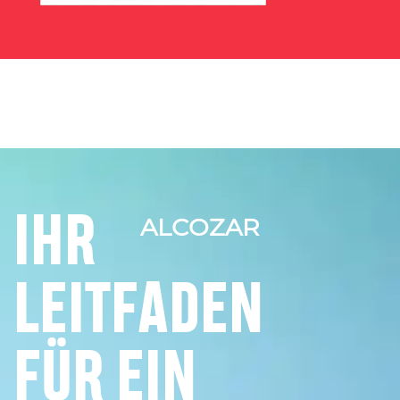
IHR
ALCOZAR
LEITFADEN
FÜR EIN